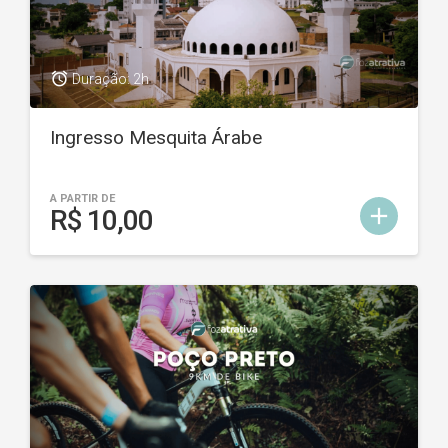
access_alarm
Duração: 2h
Ingresso Mesquita Árabe
A PARTIR DE
add
R$ 10,00