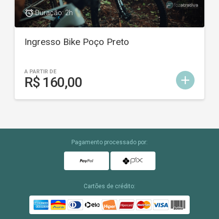
access_alarm
Duração: 2h
Ingresso Bike Poço Preto
A PARTIR DE
add
R$ 160,00
Pagamento processado por:
Cartões de crédito: