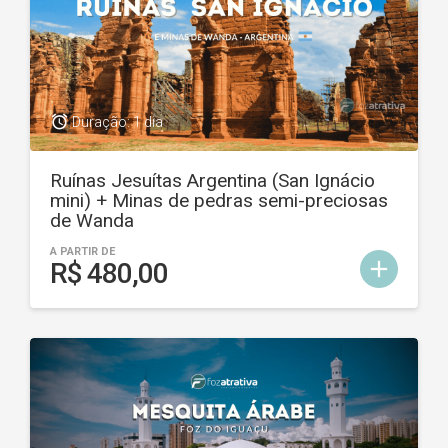
access_alarm
Duração: 1 dia
Ruínas Jesuítas Argentina (San Ignácio
mini) + Minas de pedras semi-preciosas
de Wanda
A PARTIR DE
add
R$ 480,00