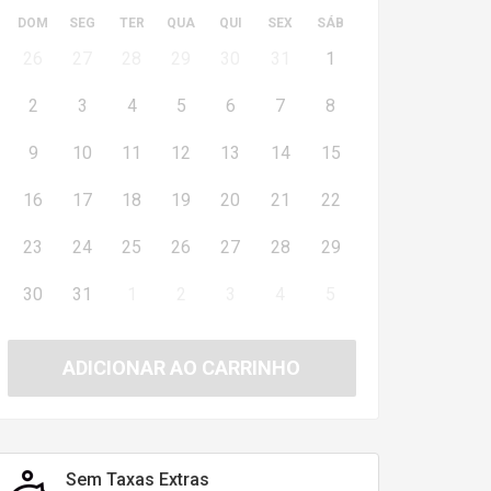
DOM
SEG
TER
QUA
QUI
SEX
SÁB
26
27
28
29
30
31
1
2
3
4
5
6
7
8
9
10
11
12
13
14
15
16
17
18
19
20
21
22
23
24
25
26
27
28
29
30
31
1
2
3
4
5
ADICIONAR AO CARRINHO
Sem Taxas Extras