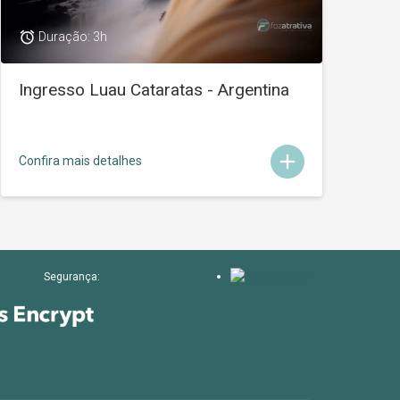
access_alarm
Duração: 3h
Ingresso Luau Cataratas - Argentina
add
Confira mais detalhes
Segurança: