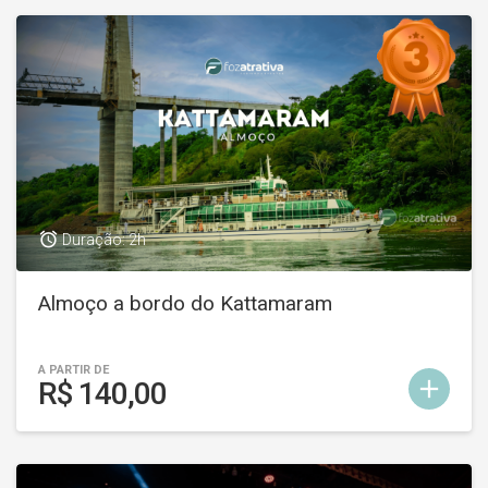
access_alarm
Duração: 2h
Almoço a bordo do Kattamaram
A PARTIR DE
add
R$ 140,00