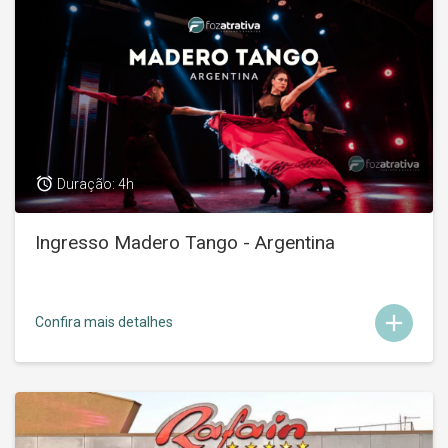
access_alarm
Duração: 4h
Ingresso Madero Tango - Argentina
add
Confira mais detalhes