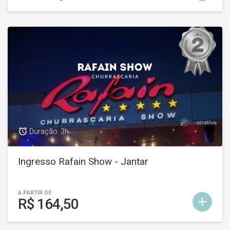
access_alarm
Duração: 3h
Ingresso Rafain Show - Jantar
A PARTIR DE
add
R$ 164,50