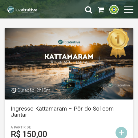
access_alarm
Duração: 2h15m
Ingresso Kattamaram – Pôr do Sol com
Jantar
A PARTIR DE
add
R$ 150,00