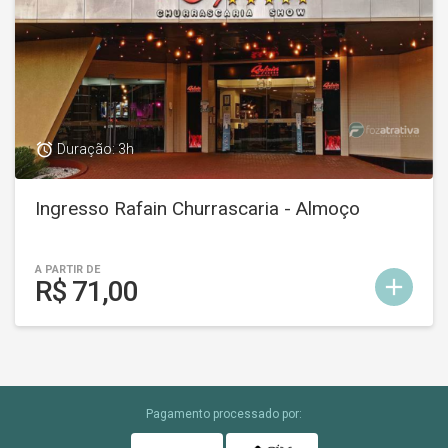
access_alarm
Duração: 3h
Ingresso Rafain Churrascaria - Almoço
A PARTIR DE
add
R$ 71,00
Pagamento processado por: